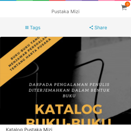
0
Pustaka Mizi
Tags
Share
Katalog Pustaka Mizi