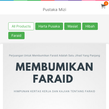
0
Pustaka Mizi
All Products
Harta Pusaka
Wasiat
Hibah
Faraid