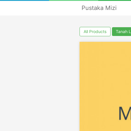
Pustaka Mizi
All Products
Tanah L